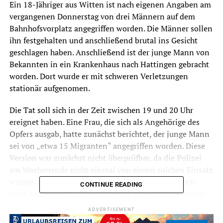
Ein 18-Jähriger aus Witten ist nach eigenen Angaben am
vergangenen Donnerstag von drei Männern auf dem
Bahnhofsvorplatz angegriffen worden. Die Männer sollen
ihn festgehalten und anschließend brutal ins Gesicht
geschlagen haben. Anschließend ist der junge Mann von
Bekannten in ein Krankenhaus nach Hattingen gebracht
worden. Dort wurde er mit schweren Verletzungen
stationär aufgenomen.
Die Tat soll sich in der Zeit zwischen 19 und 20 Uhr
ereignet haben. Eine Frau, die sich als Angehörige des
Opfers ausgab, hatte zunächst berichtet, der junge Mann
sei von „etwa 15 Migranten“ angegriffen worden. Diese
Version war zunächst nicht überprüfbar, da die Polizei
am Wochenende nicht einmal von einem solchen Einsatz
wusste. Am Dienstag war noch immer unklar, ob erst
CONTINUE READING
jetzt Anzeige erstattet wurde oder aber schon an jenem
Donnerstag Einsatzkräfte vor Ort waren. Die
ADVERTISEMENT
vermeintliche Angehörige wollte sich zunächst nicht