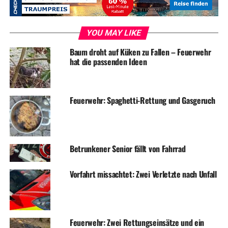
mehr gegenüber den Medien äußern. Die Polizei
bestätigte bisher nur den Eingang einer Anzeige mit dem
hier beschriebenen Sachverhalt.
YOU MAY LIKE
Baum droht auf Küken zu Fallen – Feuerwehr
hat die passenden Ideen
Symbolfoto / Archiv
Feuerwehr: Spaghetti-Rettung und Gasgeruch
ADVERTISEMENT
Betrunkener Senior fällt von Fahrrad
RELATED TOPICS:
BLAULICHT
NEWS
UP NEXT
Vorfahrt missachtet: Zwei Verletzte nach Unfall
+++ Test +++
DON'T MISS
The Hottest Hairstyle at Fashion Week Is Not on the
Runways
Feuerwehr: Zwei Rettungseinsätze und ein