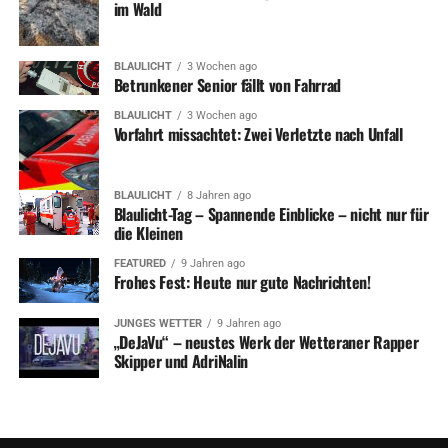
im Wald
BLAULICHT
3 Wochen ago
Betrunkener Senior fällt von Fahrrad
BLAULICHT
3 Wochen ago
Vorfahrt missachtet: Zwei Verletzte nach Unfall
BLAULICHT
8 Jahren ago
Blaulicht-Tag – Spannende Einblicke – nicht nur für
die Kleinen
FEATURED
9 Jahren ago
Frohes Fest: Heute nur gute Nachrichten!
JUNGES WETTER
9 Jahren ago
„DeJaVu“ – neustes Werk der Wetteraner Rapper
Skipper und AdriNalin