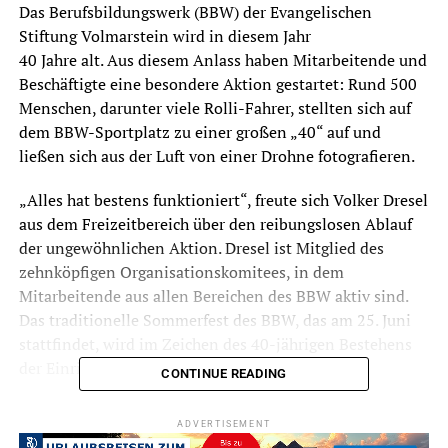
Das Berufsbildungswerk (BBW) der Evangelischen
Stiftung Volmarstein wird in diesem Jahr
40 Jahre alt. Aus diesem Anlass haben Mitarbeitende und
Beschäftigte eine besondere Aktion gestartet: Rund 500
Menschen, darunter viele Rolli-Fahrer, stellten sich auf
dem BBW-Sportplatz zu einer großen „40“ auf und
ließen sich aus der Luft von einer Drohne fotografieren.
„Alles hat bestens funktioniert“, freute sich Volker Dresel
aus dem Freizeitbereich über den reibungslosen Ablauf
der ungewöhnlichen Aktion. Dresel ist Mitglied des
zehnköpfigen Organisationskomitees, in dem
Mitarbeitende aus allen Bereichen des BBW aktiv sind.
Das traditionelle Sommerfest des BBW, das am 25. Juni
stattfindet, wird im Zeichen des 40-jährigen Bestehens
der Einrichtung stehen.
CONTINUE READING
ADVERTISEMENT