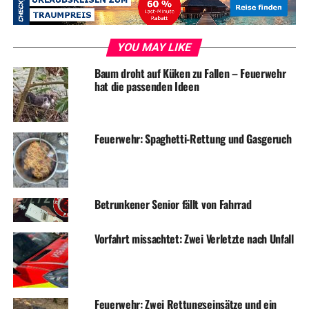
RELATED TOPICS:
INKLUSION
NEWS
SOZIALES
YOU MAY LIKE
UP NEXT
Baum droht auf Küken zu Fallen – Feuerwehr
Handtasche aus Auto geklaut
hat die passenden Ideen
DON'T MISS
Ab Samstag: Segeln mit dem Rollstuhl? Klar!
Feuerwehr: Spaghetti-Rettung und Gasgeruch
Betrunkener Senior fällt von Fahrrad
Vorfahrt missachtet: Zwei Verletzte nach Unfall
Feuerwehr: Zwei Rettungseinsätze und ein