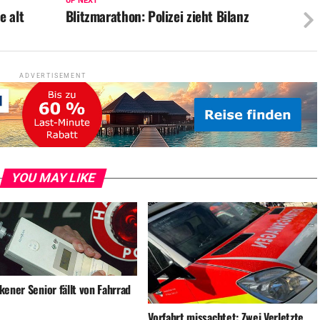
UP NEXT
e alt
Blitzmarathon: Polizei zieht Bilanz
ADVERTISEMENT
YOU MAY LIKE
ener Senior fällt von Fahrrad
Vorfahrt missachtet: Zwei Verletzte