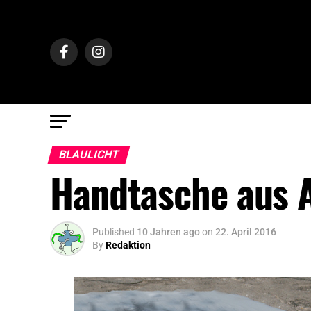
BLAULICHT
Handtasche aus 
Published
10 Jahren ago
on
22. April 2016
By
Redaktion