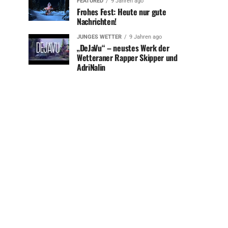
FEATURED
9 Jahren ago
Frohes Fest: Heute nur gute
Nachrichten!
JUNGES WETTER
9 Jahren ago
„DeJaVu“ – neustes Werk der
Wetteraner Rapper Skipper und
AdriNalin