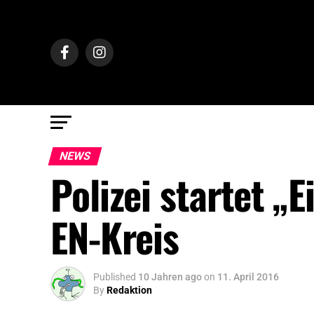
NEWS
Polizei startet „
EN-Kreis
Published
10 Jahren ago
on
11. April 2016
By
Redaktion