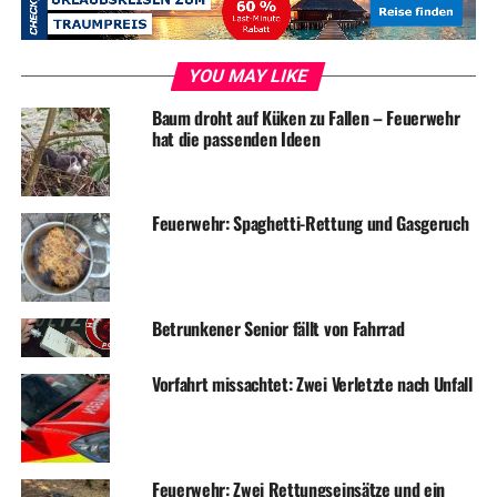
ADVERTISEMENT
RELATED TOPICS:
BLAULICHT
NEWS
UNFALL
YOU MAY LIKE
UP NEXT
Baum droht auf Küken zu Fallen – Feuerwehr
Einbrecher im Jugendzentrum
hat die passenden Ideen
DON'T MISS
Drei Einsätze für die Feuerwehr
Feuerwehr: Spaghetti-Rettung und Gasgeruch
Betrunkener Senior fällt von Fahrrad
Vorfahrt missachtet: Zwei Verletzte nach Unfall
Feuerwehr: Zwei Rettungseinsätze und ein