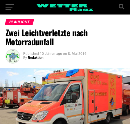
BLAULICHT
Zwei Leichtverletzte nach
Motorradunfall
Published
10 Jahren ago
on
8. Mai 2016
By
Redaktion