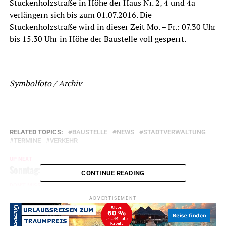
Stuckenholzstraße in Höhe der Haus Nr. 2, 4 und 4a
verlängern sich bis zum 01.07.2016. Die
Stuckenholzstraße wird in dieser Zeit Mo. – Fr.: 07.30 Uhr
bis 15.30 Uhr in Höhe der Baustelle voll gesperrt.
Symbolfoto / Archiv
RELATED TOPICS:
BAUSTELLE
NEWS
STADTVERWALTUNG
TERMINE
VERKEHR
UP NEXT
Sonntag: Sperrung des Dorfplatzes Volmarstein
CONTINUE READING
DON'T MISS
„Stadtmarketing“ – Büro geschlossen
ADVERTISEMENT