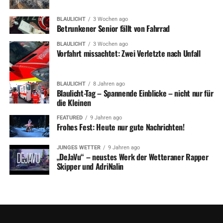
BLAULICHT
3 Wochen ago
Betrunkener Senior fällt von Fahrrad
BLAULICHT
3 Wochen ago
Vorfahrt missachtet: Zwei Verletzte nach Unfall
BLAULICHT
8 Jahren ago
Blaulicht-Tag – Spannende Einblicke – nicht nur für
die Kleinen
FEATURED
9 Jahren ago
Frohes Fest: Heute nur gute Nachrichten!
JUNGES WETTER
9 Jahren ago
„DeJaVu“ – neustes Werk der Wetteraner Rapper
Skipper und AdriNalin