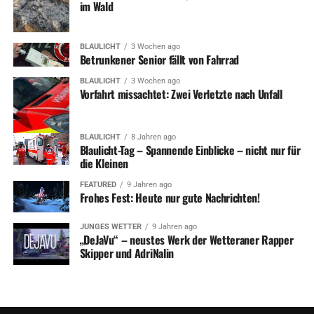
im Wald
BLAULICHT
3 Wochen ago
Betrunkener Senior fällt von Fahrrad
BLAULICHT
3 Wochen ago
Vorfahrt missachtet: Zwei Verletzte nach Unfall
BLAULICHT
8 Jahren ago
Blaulicht-Tag – Spannende Einblicke – nicht nur für
die Kleinen
FEATURED
9 Jahren ago
Frohes Fest: Heute nur gute Nachrichten!
JUNGES WETTER
9 Jahren ago
„DeJaVu“ – neustes Werk der Wetteraner Rapper
Skipper und AdriNalin