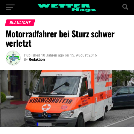
BLAULICHT
Motorradfahrer bei Sturz schwer
verletzt
Published
10 Jahren ago
on
15. August 2016
By
Redaktion