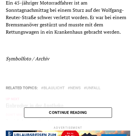
Ein 45-jähriger Motorradfahrer ist am
Sonntagnachmittag bei einem Sturz auf der Wolfgang-
Reuter-Straße schwer verletzt worden. Er war bei einem
Bremsmanöver gestürzt und musste mit dem
Rettungswagen in ein Krankenhaus gebracht werden.
Symbolfoto / Archiv
RELATED TOPICS:
BLAULICHT
NEWS
UNFALL
UP NEXT
Einbrecher in der Apotheke
CONTINUE READING
DON'T MISS
Zwei Autos von Randalierern beschädigt
ADVERTISEMENT