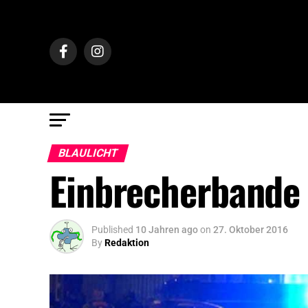
BLAULICHT
Einbrecherbande
Published
10 Jahren ago
on
27. Oktober 2016
By
Redaktion