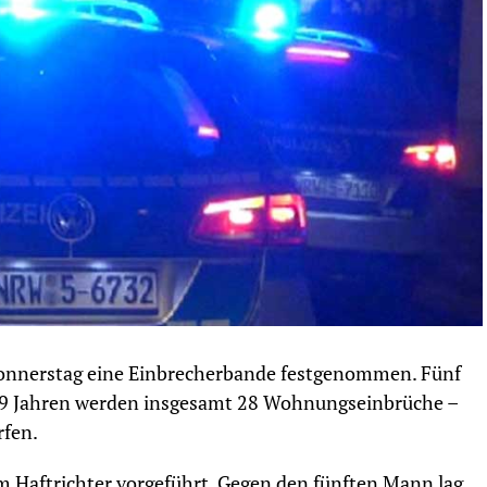
 Donnerstag eine Einbrecherbande festgenommen. Fünf
49 Jahren werden insgesamt 28 Wohnungseinbrüche –
rfen.
m Haftrichter vorgeführt. Gegen den fünften Mann lag