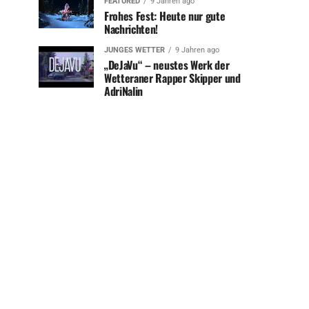
FEATURED
9 Jahren ago
Frohes Fest: Heute nur gute
Nachrichten!
JUNGES WETTER
9 Jahren ago
„DeJaVu“ – neustes Werk der
Wetteraner Rapper Skipper und
AdriNalin