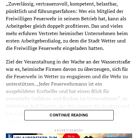
„Zuverlässig, vertrauensvoll, kompetent, belastbar,
pünktlich und führungserfahren: Wer ein Mitglied der
Freiwilligen Feuerwehr in seinem Betrieb hat, kann als
Arbeitgeber gleich doppelt profitieren. Das und vieles
mehr erfuhren Vertreter heimischer Unternehmen beim
ersten Arbeitgeberdialog, zu dem die Stadt Wetter und
die Freiwillige Feuerwehr eingeladen hatten.
Ziel der Veranstaltung in der Wache an der Wasserstraße
war es, heimische Firmen davon zu überzeugen, sich für
die Feuerwehr in Wetter zu engagieren und die Wehr zu
unterstützen. „Jeder Feuerwehrmann ist ein
ausgebildeter Ersthelfer und hat einen Blick für
potentielle Gefahren und Risiken im Unternehmen“, so
Wehrleiter Ralf Tonetti, der den Gästen die Struktur und
die Aufgaben der Wehr näherbrachte. Bürgermeister
CONTINUE READING
Frank Hasenberg warb für die Unterstützung der
Feuerwehr in Wetter: „Das Ehrenamt in der Wehr ist ein
ADVERTISEMENT
ganz besonderer Schatz. Den gilt es zu pflegen und zu