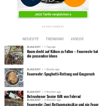
RELATED TOPICS:
FEUERWEHR
NEWS
STADTVERWALTUNG
ADVERTISEMENT
UP NEXT
Feuerwehr unterstützt Rettungsdienst
NEUESTE
TRENDING
VIDEOS
DON'T MISS
Einbrecherbande in Hagen festgenommen
BLAULICHT
1 Tag ago
Baum droht auf Küken zu Fallen – Feuerwehr hat
die passenden Ideen
BLAULICHT
1 Woche ago
Feuerwehr: Spaghetti-Rettung und Gasgeruch
BLAULICHT
3 Wochen ago
Betrunkener Senior fällt von Fahrrad
BLAULICHT
4 Wochen ago
Feuerwehr: Zwei Rettungseinsätze und ein Feuer