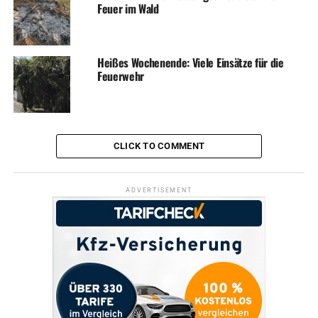
Feuer im Wald
RELATED TOPICS:
NEWS
WIRTSCHAFT
Heißes Wochenende: Viele Einsätze für die
Feuerwehr
UP NEXT
„Pottfeuer“ brennt in Zukunft außerhalb von Wetter
DON'T MISS
ABUS erhält Innovationspreis für modernes Funk-
Türschloss
CLICK TO COMMENT
ADVERTISEMENT