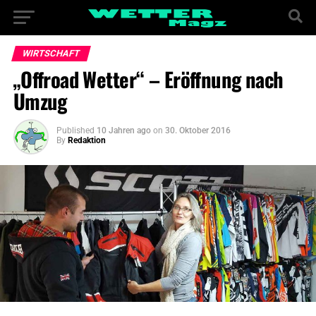
WIRTSCHAFT
„Offroad Wetter“ – Eröffnung nach
Umzug
Published
10 Jahren ago
on
30. Oktober 2016
By
Redaktion