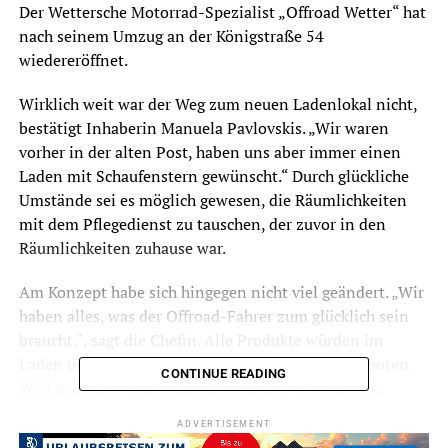
Der Wettersche Motorrad-Spezialist „Offroad Wetter“ hat
nach seinem Umzug an der Königstraße 54
wiedereröffnet.
Wirklich weit war der Weg zum neuen Ladenlokal nicht,
bestätigt Inhaberin Manuela Pavlovskis. „Wir waren
vorher in der alten Post, haben uns aber immer einen
Laden mit Schaufenstern gewünscht.“ Durch glückliche
Umstände sei es möglich gewesen, die Räumlichkeiten
mit dem Pflegedienst zu tauschen, der zuvor in den
Räumlichkeiten zuhause war.
Am Konzept habe sich hingegen nicht viel geändert. „Wir
haben alles, was der Offroad-Fahrer zum glücklich sein
braucht.“, sagt die Chefin. Alle Produkte würden im
Laden und in einem modernen Onlineshop angeboten.
CONTINUE READING
Weil man aber wisse, dass die Kunden Kleidung am
liebsten vor dem Kauf anprobieren, habe man die
ADVERTISEMENT
Öffnungszeiten nach dem Umzug ähnlich flexibel