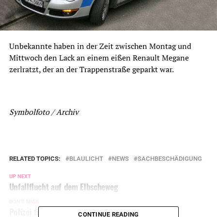
Unbekannte haben in der Zeit zwischen Montag und
Mittwoch den Lack an einem eißen Renault Megane
zerlratzt, der an der Trappenstraße geparkt war.
Symbolfoto / Archiv
RELATED TOPICS:
BLAULICHT
NEWS
SACHBESCHÄDIGUNG
UP NEXT
Unfallflucht auf dem Elbscheweg
DON'T MISS
Polizei findet Drogen bei Personenkontrolle
CONTINUE READING