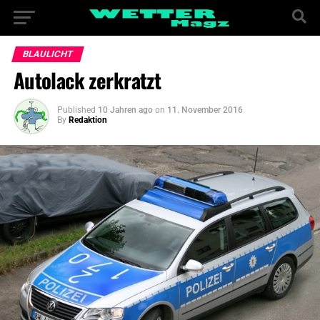
BLAULICHT
Autolack zerkratzt
Published
10 Jahren ago
on
11. November 2016
By
Redaktion