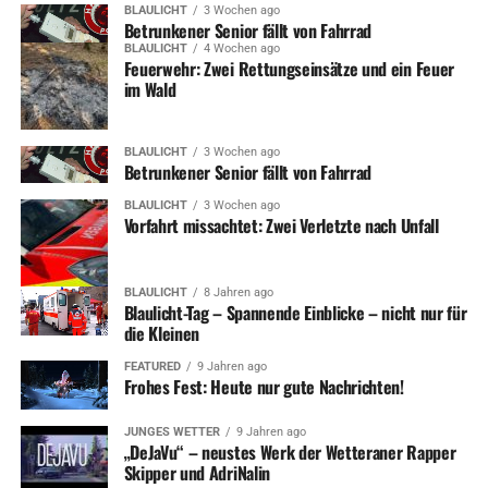
BLAULICHT
3 Wochen ago
Betrunkener Senior fällt von Fahrrad
BLAULICHT
4 Wochen ago
Feuerwehr: Zwei Rettungseinsätze und ein Feuer
im Wald
BLAULICHT
3 Wochen ago
Betrunkener Senior fällt von Fahrrad
BLAULICHT
3 Wochen ago
Vorfahrt missachtet: Zwei Verletzte nach Unfall
BLAULICHT
8 Jahren ago
Blaulicht-Tag – Spannende Einblicke – nicht nur für
die Kleinen
FEATURED
9 Jahren ago
Frohes Fest: Heute nur gute Nachrichten!
JUNGES WETTER
9 Jahren ago
„DeJaVu“ – neustes Werk der Wetteraner Rapper
Skipper und AdriNalin