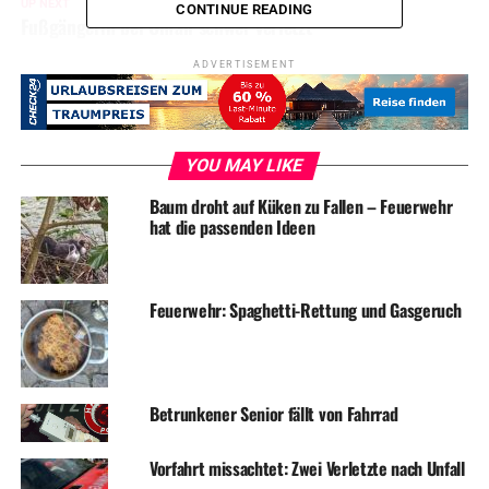
UP NEXT
CONTINUE READING
Fußgängerin bei Unfall schwer verletzt
DON'T MISS
ADVERTISEMENT
Einbruch in Einfamilienhaus
YOU MAY LIKE
Baum droht auf Küken zu Fallen – Feuerwehr
hat die passenden Ideen
Feuerwehr: Spaghetti-Rettung und Gasgeruch
Betrunkener Senior fällt von Fahrrad
Vorfahrt missachtet: Zwei Verletzte nach Unfall