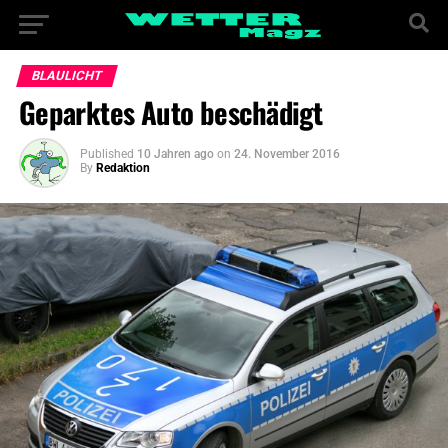
BLAULICHT
Geparktes Auto beschädigt
Published
10 Jahren ago
on
24. November 2016
By
Redaktion