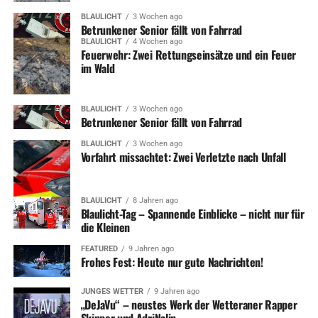
BLAULICHT
3 Wochen ago
Betrunkener Senior fällt von Fahrrad
BLAULICHT
4 Wochen ago
Feuerwehr: Zwei Rettungseinsätze und ein Feuer
im Wald
BLAULICHT
3 Wochen ago
Betrunkener Senior fällt von Fahrrad
BLAULICHT
3 Wochen ago
Vorfahrt missachtet: Zwei Verletzte nach Unfall
BLAULICHT
8 Jahren ago
Blaulicht-Tag – Spannende Einblicke – nicht nur für
die Kleinen
FEATURED
9 Jahren ago
Frohes Fest: Heute nur gute Nachrichten!
JUNGES WETTER
9 Jahren ago
„DeJaVu“ – neustes Werk der Wetteraner Rapper