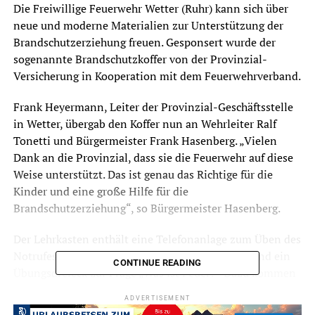
Die Freiwillige Feuerwehr Wetter (Ruhr) kann sich über
neue und moderne Materialien zur Unterstützung der
Brandschutzerziehung freuen. Gesponsert wurde der
sogenannte Brandschutzkoffer von der Provinzial-
Versicherung in Kooperation mit dem Feuerwehrverband.
Frank Heyermann, Leiter der Provinzial-Geschäftsstelle
in Wetter, übergab den Koffer nun an Wehrleiter Ralf
Tonetti und Bürgermeister Frank Hasenberg. „Vielen
Dank an die Provinzial, dass sie die Feuerwehr auf diese
Weise unterstützt. Das ist genau das Richtige für die
Kinder und eine große Hilfe für die
Brandschutzerziehung“, so Bürgermeister Hasenberg.
Der Lehrkasten enthält eine Telefonanlage zum Üben des
Notrufes, einen Feuermelder, eine Fluchthaube und ein
CONTINUE READING
Übungsdreieck zur Frage „Was ist Feuer?“ Dazu kommen
Moderationskarten zu den Themen Notruf („Alex übt die
ADVERTISEMENT
112“), Rettungskette, Verhalten bei Feuer und Telefon.