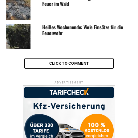
Feuer im Wald
RELATED TOPICS:
FEUERWEHR
KINDER
NEWS
SOZIALES
STADTVERWALTUNG
Heißes Wochenende: Viele Einsätze für die
UP NEXT
Aktionsplan Inklusion: Anerkennung aus Berlin
Feuerwehr
DON'T MISS
Straßensperrungen wegen Bauarbeiten
CLICK TO COMMENT
ADVERTISEMENT