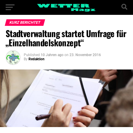
KURZ BERICHTET
Stadtverwaltung startet Umfrage für
„Einzelhandelskonzept“
Published
10 Jahren ago
on
23. November 2016
By
Redaktion