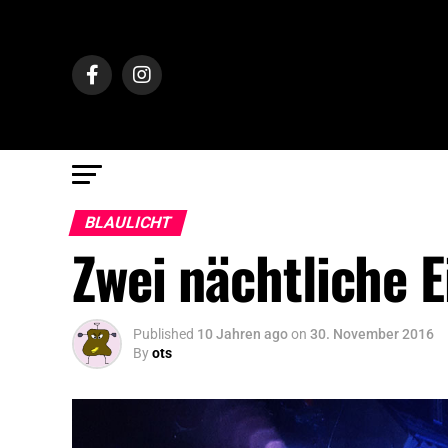
BLAULICHT
Zwei nächtliche E
Published
10 Jahren ago
on
30. November 2016
By
ots