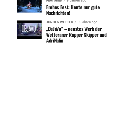
FEATURED
9 Jahren ago
Frohes Fest: Heute nur gute
Nachrichten!
JUNGES WETTER
9 Jahren ago
„DeJaVu“ – neustes Werk der
Wetteraner Rapper Skipper und
AdriNalin