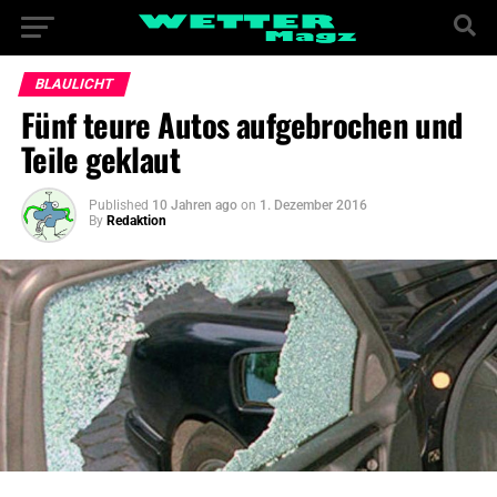
BLAULICHT
Fünf teure Autos aufgebrochen und
Teile geklaut
Published
10 Jahren ago
on
1. Dezember 2016
By
Redaktion