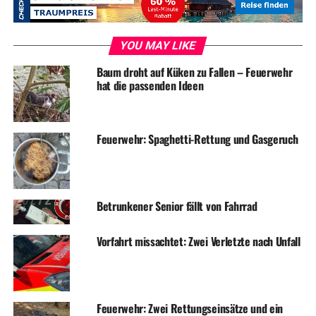
RELATED TOPICS:
BLAULICHT
DIEBSTAHL
EINBRUCH
NEWS
YOU MAY LIKE
UP NEXT
Spiegel abgefahren und abgehauen
Baum droht auf Küken zu Fallen – Feuerwehr
hat die passenden Ideen
DON'T MISS
Einkaufszentrum: Jetzt schließt auch noch das Arbeitsamt
Feuerwehr: Spaghetti-Rettung und Gasgeruch
Betrunkener Senior fällt von Fahrrad
Vorfahrt missachtet: Zwei Verletzte nach Unfall
Feuerwehr: Zwei Rettungseinsätze und ein