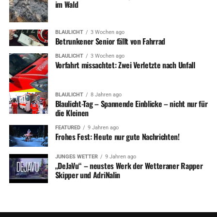
im Wald
BLAULICHT
3 Wochen ago
Betrunkener Senior fällt von Fahrrad
BLAULICHT
3 Wochen ago
Vorfahrt missachtet: Zwei Verletzte nach Unfall
BLAULICHT
8 Jahren ago
Blaulicht-Tag – Spannende Einblicke – nicht nur für
die Kleinen
FEATURED
9 Jahren ago
Frohes Fest: Heute nur gute Nachrichten!
JUNGES WETTER
9 Jahren ago
„DeJaVu“ – neustes Werk der Wetteraner Rapper
Skipper und AdriNalin