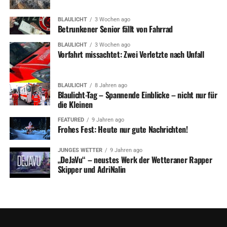
BLAULICHT
3 Wochen ago
Betrunkener Senior fällt von Fahrrad
BLAULICHT
3 Wochen ago
Vorfahrt missachtet: Zwei Verletzte nach Unfall
BLAULICHT
8 Jahren ago
Blaulicht-Tag – Spannende Einblicke – nicht nur für
die Kleinen
FEATURED
9 Jahren ago
Frohes Fest: Heute nur gute Nachrichten!
JUNGES WETTER
9 Jahren ago
„DeJaVu“ – neustes Werk der Wetteraner Rapper
Skipper und AdriNalin