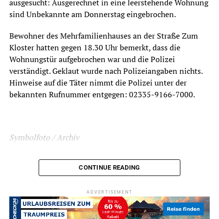
ausgesucht: Ausgerechnet in eine leerstehende Wohnung
sind Unbekannte am Donnerstag eingebrochen.
Bewohner des Mehrfamilienhauses an der Straße Zum
Kloster hatten gegen 18.30 Uhr bemerkt, dass die
Wohnungstür aufgebrochen war und die Polizei
verständigt. Geklaut wurde nach Polizeiangaben nichts.
Hinweise auf die Täter nimmt die Polizei unter der
bekannten Rufnummer entgegen: 02335-9166-7000.
Symbolfoto / Archiv
CONTINUE READING
ADVERTISEMENT
ADVERTISEMENT
RELATED TOPICS:
BLAULICHT
EINBRUCH
NEWS