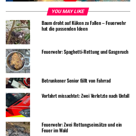
UP NEXT
Busse und Bahnen an den Feiertagen
YOU MAY LIKE
DON'T MISS
Baum droht auf Küken zu Fallen – Feuerwehr
Feuerwehr löscht Mülleimer am Bahnsteig
hat die passenden Ideen
Feuerwehr: Spaghetti-Rettung und Gasgeruch
Betrunkener Senior fällt von Fahrrad
Vorfahrt missachtet: Zwei Verletzte nach Unfall
Feuerwehr: Zwei Rettungseinsätze und ein
Feuer im Wald