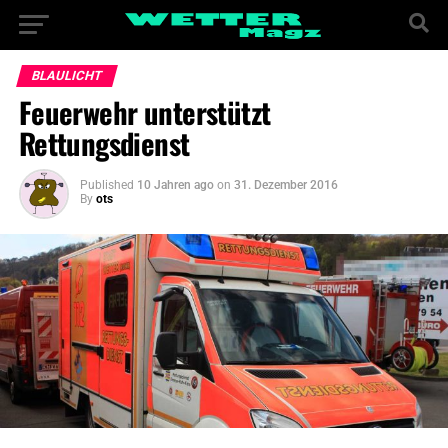
BLAULICHT
Feuerwehr unterstützt
Rettungsdienst
Published
10 Jahren ago
on
31. Dezember 2016
By
ots