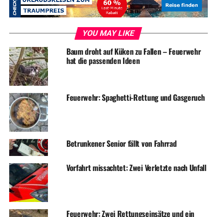
RELATED TOPICS:
BLAULICHT
FEUERWEHR
NEWS
UP NEXT
Feuerwehr zweimal im Nachteinsatz: Notfälle hinter
YOU MAY LIKE
verschlossenen Türen
Baum droht auf Küken zu Fallen – Feuerwehr
DON'T MISS
hat die passenden Ideen
Polizei warnt: „Klemmbrett-Betrügerinnen“ sind wieder da!
Feuerwehr: Spaghetti-Rettung und Gasgeruch
Betrunkener Senior fällt von Fahrrad
Vorfahrt missachtet: Zwei Verletzte nach Unfall
Feuerwehr: Zwei Rettungseinsätze und ein