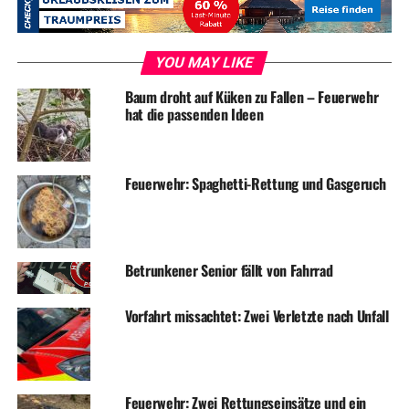
RELATED TOPICS:
BLAULICHT
FEUERWEHR
NEWS
UP NEXT
YOU MAY LIKE
Zwei Unfallfluchten
Baum droht auf Küken zu Fallen – Feuerwehr
DON'T MISS
hat die passenden Ideen
Feuerwehr: Dritter Türöffnungseinsatz des Tages
Feuerwehr: Spaghetti-Rettung und Gasgeruch
Betrunkener Senior fällt von Fahrrad
Vorfahrt missachtet: Zwei Verletzte nach Unfall
Feuerwehr: Zwei Rettungseinsätze und ein