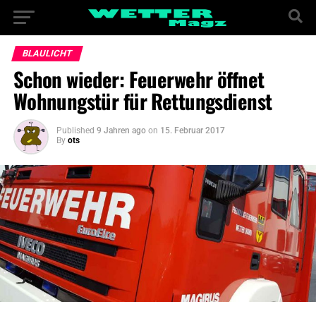
BLAULICHT
Schon wieder: Feuerwehr öffnet
Wohnungstür für Rettungsdienst
Published
9 Jahren ago
on
15. Februar 2017
By
ots