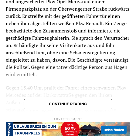
und ungesicherter Pkw Opel Meriva auf einem
Firmenparkplatz an der Oberwengerner Straße rückwärts
zurück. Er streifte mit der geöffneten Fahrertür einen
neben ihm abgestellten weißen Pkw Renault. Ein Zeuge
beobachtete den Zusammenstoß und informierte die
geschädigte Fahrzeughalterin. Sie sprach den Verursacher
an. Er händigte ihr seine Visitenkarte aus und fuhr
anschließend fuhr, ohne eine Schadensregulierung
eingeleitet zu haben, davon. Die Geschädigte verständigt
die Polizei. Gegen eine tatverdächtige Person aus Hagen
wird ermittelt.
Gegen 13.40 Uhr, prallt der Fahrer eines schwarzen Pkw
Mercedes auf der Harkortstraße gegen den linken
Außenspiegel eines verkehrsbedingt wartenden
CONTINUE READING
schwarzen Pkw Jaguar einer 26-jährigen Hagenerin.
Anschließend setzte der Verursacher seine Fahrt fort,
ADVERTISEMENT
ohne eine Schadensregulierung eingeleitet zu haben. Die
geschädigte Jaguarfahrerin notierte sich das Kennzeichen