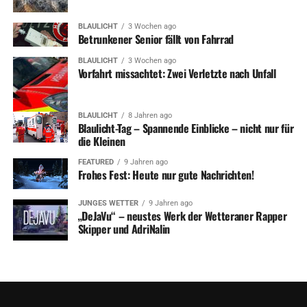
BLAULICHT
3 Wochen ago
Betrunkener Senior fällt von Fahrrad
BLAULICHT
3 Wochen ago
Vorfahrt missachtet: Zwei Verletzte nach Unfall
BLAULICHT
8 Jahren ago
Blaulicht-Tag – Spannende Einblicke – nicht nur für
die Kleinen
FEATURED
9 Jahren ago
Frohes Fest: Heute nur gute Nachrichten!
JUNGES WETTER
9 Jahren ago
„DeJaVu“ – neustes Werk der Wetteraner Rapper
Skipper und AdriNalin