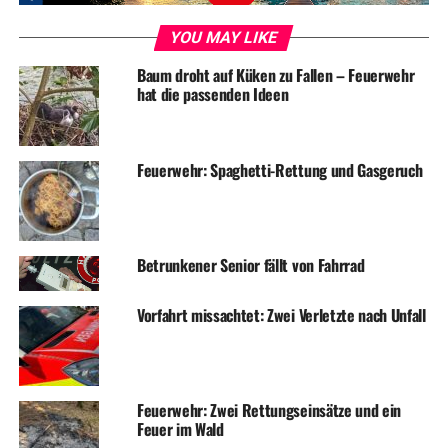
und verständigte die Polizei.
YOU MAY LIKE
Baum droht auf Küken zu Fallen – Feuerwehr
hat die passenden Ideen
Symbolfoto / Archiv
Feuerwehr: Spaghetti-Rettung und Gasgeruch
ADVERTISEMENT
RELATED TOPICS:
BLAULICHT
NEWS
UNFALL
Betrunkener Senior fällt von Fahrrad
UP NEXT
Wohnungseinbruch in Mehrfamilienhaus
Vorfahrt missachtet: Zwei Verletzte nach Unfall
DON'T MISS
Schon wieder: Feuerwehr öffnet Wohnungstür für
Rettungsdienst
Feuerwehr: Zwei Rettungseinsätze und ein
Feuer im Wald