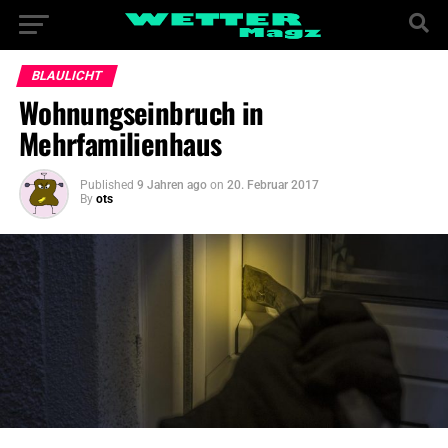
BLAULICHT
Wohnungseinbruch in
Mehrfamilienhaus
Published
9 Jahren ago
on
20. Februar 2017
By
ots