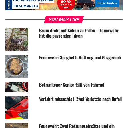
ADVERTISEMENT
YOU MAY LIKE
Baum droht auf Küken zu Fallen – Feuerwehr
RELATED TOPICS:
BLAULICHT
EINBRUCH
NEWS
hat die passenden Ideen
UP NEXT
Brennendes Auto auf der Kaiserstraße
Feuerwehr: Spaghetti-Rettung und Gasgeruch
DON'T MISS
Kinder-Aktion „Leuchtende Hand“: Mit Händewaschen
gegen Krankheitserreger
Betrunkener Senior fällt von Fahrrad
Vorfahrt missachtet: Zwei Verletzte nach Unfall
Feuerwehr: Zwei Rettungseinsätze und ein