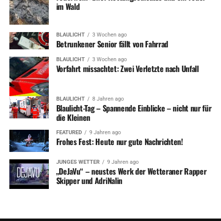
im Wald
BLAULICHT
3 Wochen ago
Betrunkener Senior fällt von Fahrrad
BLAULICHT
3 Wochen ago
Vorfahrt missachtet: Zwei Verletzte nach Unfall
BLAULICHT
8 Jahren ago
Blaulicht-Tag – Spannende Einblicke – nicht nur für
die Kleinen
FEATURED
9 Jahren ago
Frohes Fest: Heute nur gute Nachrichten!
JUNGES WETTER
9 Jahren ago
„DeJaVu“ – neustes Werk der Wetteraner Rapper
Skipper und AdriNalin