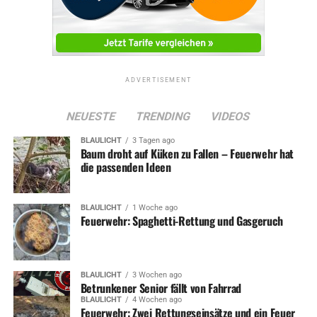
Die Polizei war ebenfalls vor Ort und hat ihre
Ermittlungen wegen illegaler Abfallentsorgung
aufgenommen.
ADVERTISEMENT
Symbolfoto / Archiv
NEUESTE
TRENDING
VIDEOS
BLAULICHT
3 Tagen ago
Baum droht auf Küken zu Fallen – Feuerwehr hat
die passenden Ideen
ADVERTISEMENT
BLAULICHT
1 Woche ago
RELATED TOPICS:
BLAULICHT
FEUERWEHR
NEWS
Feuerwehr: Spaghetti-Rettung und Gasgeruch
UMWELT
UP NEXT
Feuerwehr unterstützt Rettungsdienst
BLAULICHT
3 Wochen ago
Betrunkener Senior fällt von Fahrrad
DON'T MISS
Aktion „Toter Winkel“ bei der Jugendfeuerwehr
BLAULICHT
4 Wochen ago
Feuerwehr: Zwei Rettungseinsätze und ein Feuer