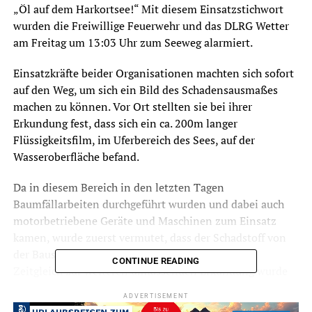
„Öl auf dem Harkortsee!“ Mit diesem Einsatzstichwort
wurden die Freiwillige Feuerwehr und das DLRG Wetter
am Freitag um 13:03 Uhr zum Seeweg alarmiert.
Einsatzkräfte beider Organisationen machten sich sofort
auf den Weg, um sich ein Bild des Schadensausmaßes
machen zu können. Vor Ort stellten sie bei ihrer
Erkundung fest, dass sich ein ca. 200m langer
Flüssigkeitsfilm, im Uferbereich des Sees, auf der
Wasseroberfläche befand.
Da in diesem Bereich in den letzten Tagen
Baumfällarbeiten durchgeführt wurden und dabei auch
motorbetriebene Geräte und Maschinen zum Einsatz
kamen, wurde zuerst vermutet, dass der Schadstoff von
der Baustelle aus ins Wasser gelangt sein könnte.
CONTINUE READING
Zeitgleich zur weiteren umfassenden Erkundung wurde
von Feuerwehr und DLRG eine Ölsperre im Harkortsee
ADVERTISEMENT
aufgebaut, um so eine Ausbreitung des Flüssigkeitsfilms