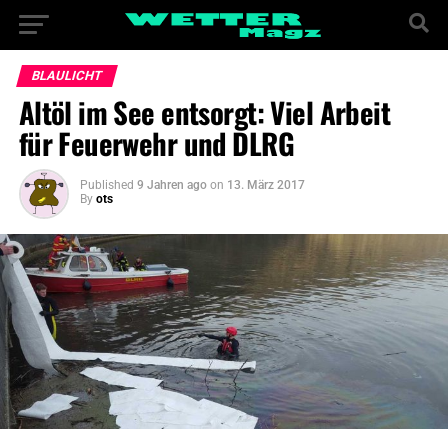
BLAULICHT
Altöl im See entsorgt: Viel Arbeit
für Feuerwehr und DLRG
Published
9 Jahren ago
on
13. März 2017
By
ots