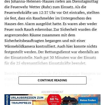
des Johanna-Helenen-Hauses riefen am Dienstagmittag
die Feuerwehr Wetter (Ruhr) zum Einsatz. Als die
Feuerwehrkräfte um 12:37 Uhr vor Ort eintrafen, stellten
sie fest, dass ein Rauchmelder im Untergeschoss des
Hauses den Alarm ausgelöst hatte. Es waren aber weder
Feuer noch Rauch erkennbar. Zur Sicherheit wurden die
angrenzenden Räume zusammen mit dem
Sicherheitsbeauftragten begangen und mit einer
Wärmebildkamera kontrolliert. Auch hier konnte nichts
festgestellt werden. Der Rettungsdienst war ebenfalls an
der Einsatzstelle. Nach gut 30 Minuten war der Einsatz
für die 25 ehrenamtlichen Einsatzkräfte beendet.
Bereits Montagabend wurde die Löschgruppe Wengern zu
einer Hilfeleistung gerufen. Um 20:12 Uhr trafen die
CONTINUE READING
Einsatzkräfte im Mühlenweg ein. Hier war es in einer
Wohnung zu einem medizinischen Notfall gekommen.
ADVERTISEMENT
Da befürchtet werden musste, dass die Bewohnerin nicht
mehr selbstständig die Tür öffnen konnte, wurde die