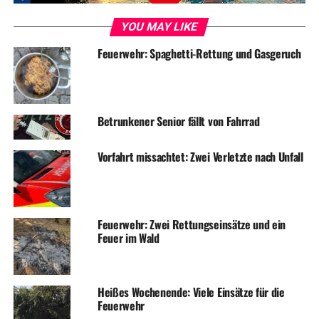
Feuerwehr zusammen mit dem Rettungsdienst alarmiert.
Die Feuerwehr brauchte allerdings nicht mehr tätig
YOU MAY LIKE
werden, die Wohnungstür war bei Eintreffen bereits
Feuerwehr: Spaghetti-Rettung und Gasgeruch
geöffnet und die Patientin konnte versorgt werden.
Bereits nach fünf Minuten konnten die ehrenamtlichen
Kräfte wieder einrücken.
Betrunkener Senior fällt von Fahrrad
Symbolfoto / Archiv
Vorfahrt missachtet: Zwei Verletzte nach Unfall
Feuerwehr: Zwei Rettungseinsätze und ein
Feuer im Wald
ADVERTISEMENT
RELATED TOPICS:
BLAULICHT
FEUERWEHR
NEWS
UP NEXT
Heißes Wochenende: Viele Einsätze für die
Drei Einsätze für die Feuerwehr
Feuerwehr
DON'T MISS