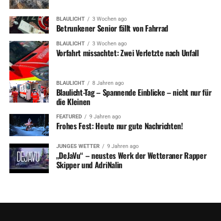
BLAULICHT
3 Wochen ago
Betrunkener Senior fällt von Fahrrad
BLAULICHT
3 Wochen ago
Vorfahrt missachtet: Zwei Verletzte nach Unfall
BLAULICHT
8 Jahren ago
Blaulicht-Tag – Spannende Einblicke – nicht nur für
die Kleinen
FEATURED
9 Jahren ago
Frohes Fest: Heute nur gute Nachrichten!
JUNGES WETTER
9 Jahren ago
„DeJaVu“ – neustes Werk der Wetteraner Rapper
Skipper und AdriNalin