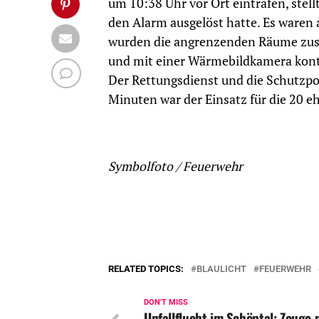
um 10:38 Uhr vor Ort eintrafen, stell
den Alarm ausgelöst hatte. Es waren
wurden die angrenzenden Räume zus
und mit einer Wärmebildkamera kontro
Der Rettungsdienst und die Schutzpol
Minuten war der Einsatz für die 20 e
Symbolfoto / Feuerwehr
RELATED TOPICS:
BLAULICHT
FEUERWEHR
DON'T MISS
Unfallflucht im Schöntal: Zeuge 