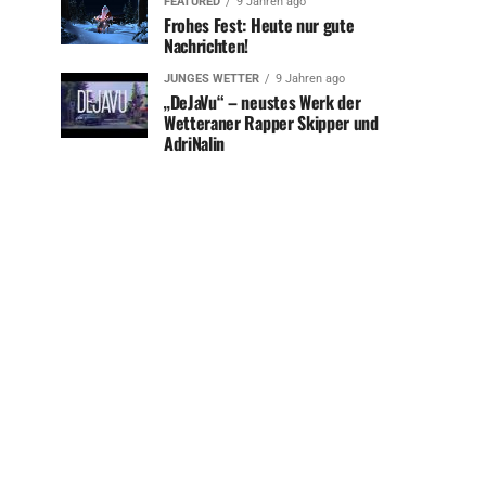
FEATURED
9 Jahren ago
Frohes Fest: Heute nur gute
Nachrichten!
JUNGES WETTER
9 Jahren ago
„DeJaVu“ – neustes Werk der
Wetteraner Rapper Skipper und
AdriNalin