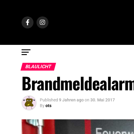
BLAULICHT
Brandmeldealarm
Published
9 Jahren ago
on
30. Mai 2017
By
ots