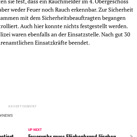
ten sie fest, dass ein Rauchmelder im 4. Obergeschoss
 aber weder Feuer noch Rauch erkennbar. Zur Sicherheit
ammen mit dem Sicherheitsbeauftragten begangen
lliert. Auch hier konnte nichts festgestellt werden.
izei waren ebenfalls an der Einsatzstelle. Nach gut 30
hrenamtlichen Einsatzkräfte beendet.
ADVERTISEMENT
NEWS
UP NEXT
notiert
Feuerwehr muss Flächenbrand löschen