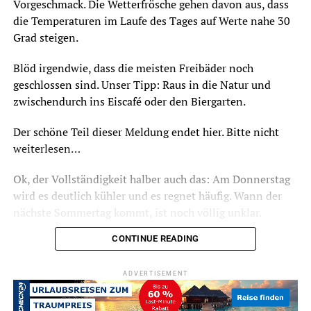
Vorgeschmack. Die Wetterfrösche gehen davon aus, dass
die Temperaturen im Laufe des Tages auf Werte nahe 30
Grad steigen.
Blöd irgendwie, dass die meisten Freibäder noch
geschlossen sind. Unser Tipp: Raus in die Natur und
zwischendurch ins Eiscafé oder den Biergarten.
Der schöne Teil dieser Meldung endet hier. Bitte nicht
weiterlesen…
Ok, der Vollständigkeit halber auch das: Am Donnerstag
wird es deutlich kühler und es regnet häufig. Wann der
nächste Sommertag kommt, ist noch völlig unklar.
CONTINUE READING
ADVERTISEMENT
ADVERTISEMENT
Symbolfoto / Archiv