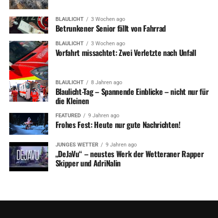
BLAULICHT
3 Wochen ago
Betrunkener Senior fällt von Fahrrad
BLAULICHT
3 Wochen ago
Vorfahrt missachtet: Zwei Verletzte nach Unfall
BLAULICHT
8 Jahren ago
Blaulicht-Tag – Spannende Einblicke – nicht nur für
die Kleinen
FEATURED
9 Jahren ago
Frohes Fest: Heute nur gute Nachrichten!
JUNGES WETTER
9 Jahren ago
„DeJaVu“ – neustes Werk der Wetteraner Rapper
Skipper und AdriNalin