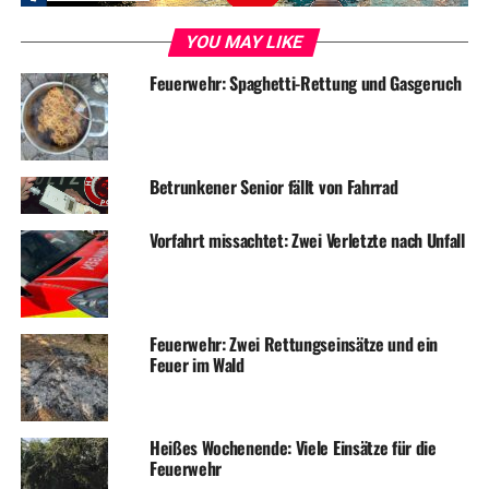
YOU MAY LIKE
Feuerwehr: Spaghetti-Rettung und Gasgeruch
RELATED TOPICS:
NEWS
WETTER
UP NEXT
Parkhaus am Bahnhof doch nicht gesperrt
Betrunkener Senior fällt von Fahrrad
DON'T MISS
17-jährige Mopedfahrerin bei Unfall schwer verletzt
Vorfahrt missachtet: Zwei Verletzte nach Unfall
Feuerwehr: Zwei Rettungseinsätze und ein
Feuer im Wald
Heißes Wochenende: Viele Einsätze für die
Feuerwehr