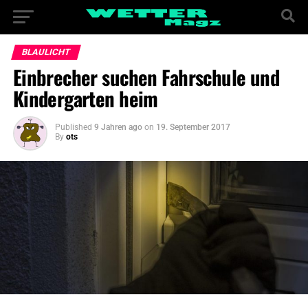
BLAULICHT
Einbrecher suchen Fahrschule und
Kindergarten heim
Published
9 Jahren ago
on
19. September 2017
By
ots