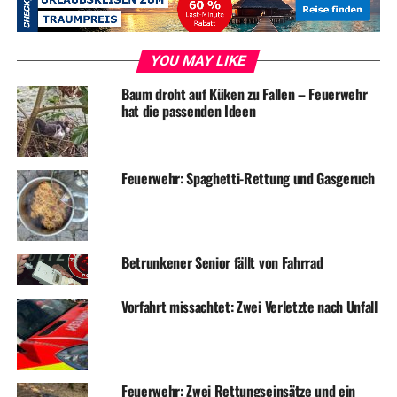
ADVERTISEMENT
RELATED TOPICS:
BLAULICHT
EINBRUCH
NEWS
YOU MAY LIKE
UP NEXT
Baum droht auf Küken zu Fallen – Feuerwehr
Feuerwehr nach Blitzeinschlag in der Schulstraße im Eisatz
hat die passenden Ideen
DON'T MISS
Schaufenster in Bäckerei mit Gullydeckel eingeworfen
Feuerwehr: Spaghetti-Rettung und Gasgeruch
Betrunkener Senior fällt von Fahrrad
Vorfahrt missachtet: Zwei Verletzte nach Unfall
Feuerwehr: Zwei Rettungseinsätze und ein