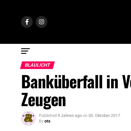
BLAULICHT
Banküberfall in V
Zeugen
Published
9 Jahren ago
on
30. Oktober 2017
By
ots