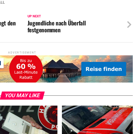
ALL
UP NEXT
egt den
Jugendliche nach Überfall
festgenommen
ADVERTISEMENT
YOU MAY LIKE