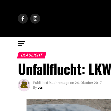
BLAULICHT
Unfallflucht: LK
Published
9 Jahren ago
on
24. Oktober 2017
By
ots