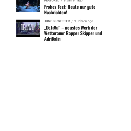
FEATURED
9 Jahren ago
Frohes Fest: Heute nur gute
Nachrichten!
JUNGES WETTER
9 Jahren ago
„DeJaVu“ – neustes Werk der
Wetteraner Rapper Skipper und
AdriNalin