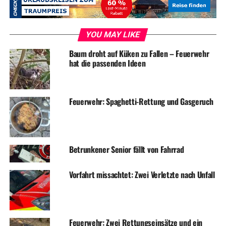
YOU MAY LIKE
Baum droht auf Küken zu Fallen – Feuerwehr
hat die passenden Ideen
Wie schon im letzten Karnevals-Jahr gibt es auch diesmal
große Partys zu Weiberfastnacht , am Karnevals-Samstag
Feuerwehr: Spaghetti-Rettung und Gasgeruch
und an Rosenmontag.
Betrunkener Senior fällt von Fahrrad
ADVERTISEMENT
Vorfahrt missachtet: Zwei Verletzte nach Unfall
RELATED TOPICS:
KARNEVAL
NEWS
UP NEXT
Strom und Wasser werden teils deutlich teurer
Feuerwehr: Zwei Rettungseinsätze und ein
DON'T MISS