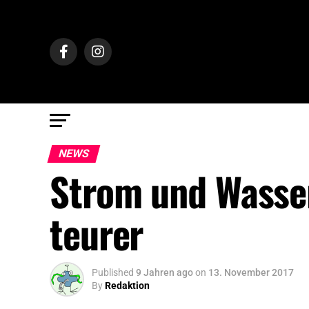
NEWS
Strom und Wasser
teurer
Published
9 Jahren ago
on
13. November 2017
By
Redaktion