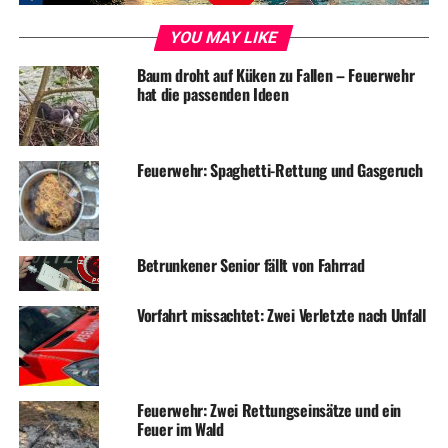
YOU MAY LIKE
Archivbild: Feuerwehr
Baum droht auf Küken zu Fallen – Feuerwehr
hat die passenden Ideen
ADVERTISEMENT
Feuerwehr: Spaghetti-Rettung und Gasgeruch
RELATED TOPICS:
FEUERWEHR
NEWS
WEIHNACHTEN
UP NEXT
Betrunkener Senior fällt von Fahrrad
Einbruch in Einfamilienhaus scheitert an stabiler Balkontür
DON'T MISS
Vorfahrt missachtet: Zwei Verletzte nach Unfall
Mehrere Feuerwehreinsätze am zweiten Weihnachtstag
Feuerwehr: Zwei Rettungseinsätze und ein
Feuer im Wald