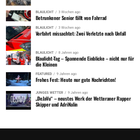
BLAULICHT
3 Wochen ago
Betrunkener Senior fällt von Fahrrad
BLAULICHT
3 Wochen ago
Vorfahrt missachtet: Zwei Verletzte nach Unfall
BLAULICHT
8 Jahren ago
Blaulicht-Tag – Spannende Einblicke – nicht nur für
die Kleinen
FEATURED
9 Jahren ago
Frohes Fest: Heute nur gute Nachrichten!
JUNGES WETTER
9 Jahren ago
„DeJaVu“ – neustes Werk der Wetteraner Rapper
Skipper und AdriNalin