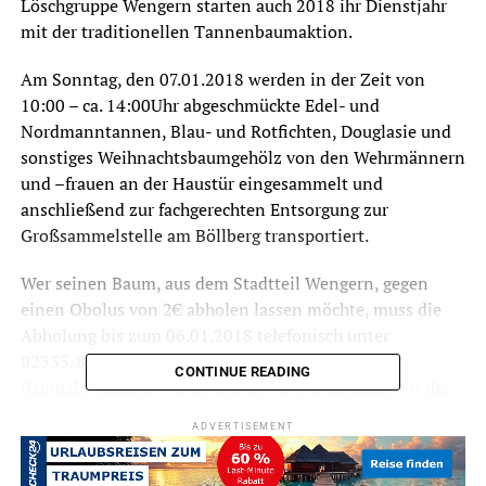
Löschgruppe Wengern starten auch 2018 ihr Dienstjahr
mit der traditionellen Tannenbaumaktion.
Am Sonntag, den 07.01.2018 werden in der Zeit von
10:00 – ca. 14:00Uhr abgeschmückte Edel- und
Nordmanntannen, Blau- und Rotfichten, Douglasie und
sonstiges Weihnachtsbaumgehölz von den Wehrmännern
und –frauen an der Haustür eingesammelt und
anschließend zur fachgerechten Entsorgung zur
Großsammelstelle am Böllberg transportiert.
Wer seinen Baum, aus dem Stadtteil Wengern, gegen
einen Obolus von 2€ abholen lassen möchte, muss die
Abholung bis zum 06.01.2018 telefonisch unter
02335/8898238 bestellen oder eine Email an
CONTINUE READING
Baumabholung@web.de senden. Die Organisatoren der
Aktion möchten darauf hinweisen, dass Tannenbäume,
ADVERTISEMENT
welche unangemeldet am Straßenrand abgelegt wurden,
nicht eingesammelt und entsorgt werden.