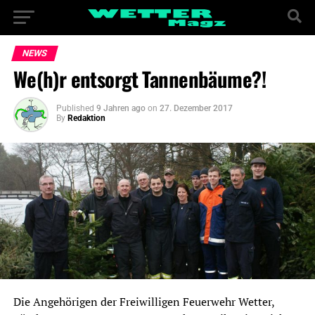
NEWS
We(h)r entsorgt Tannenbäume?!
Published
9 Jahren ago
on
27. Dezember 2017
By
Redaktion
Die Angehörigen der Freiwilligen Feuerwehr Wetter,