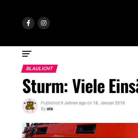
BLAULICHT
Sturm: Viele Eins
Published
9 Jahren ago
on
18. Januar 2018
By
ots