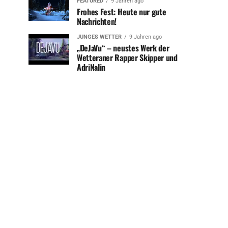
FEATURED
9 Jahren ago
Frohes Fest: Heute nur gute
Nachrichten!
JUNGES WETTER
9 Jahren ago
„DeJaVu“ – neustes Werk der
Wetteraner Rapper Skipper und
AdriNalin