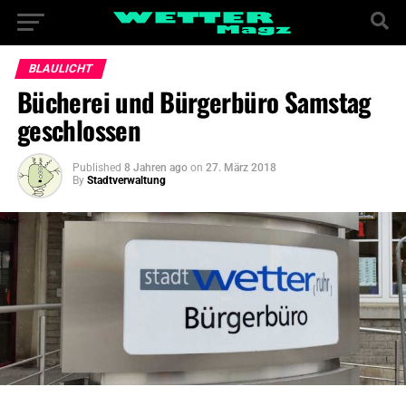
BLAULICHT
Bücherei und Bürgerbüro Samstag
geschlossen
Published
8 Jahren ago
on
27. März 2018
By
Stadtverwaltung