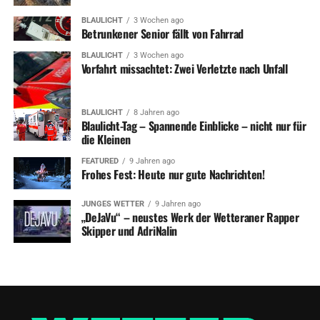
BLAULICHT
3 Wochen ago
Betrunkener Senior fällt von Fahrrad
BLAULICHT
3 Wochen ago
Vorfahrt missachtet: Zwei Verletzte nach Unfall
BLAULICHT
8 Jahren ago
Blaulicht-Tag – Spannende Einblicke – nicht nur für
die Kleinen
FEATURED
9 Jahren ago
Frohes Fest: Heute nur gute Nachrichten!
JUNGES WETTER
9 Jahren ago
„DeJaVu“ – neustes Werk der Wetteraner Rapper
Skipper und AdriNalin