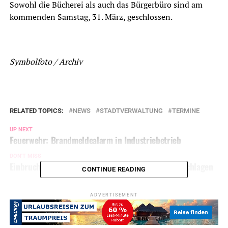
Sowohl die Bücherei als auch das Bürgerbüro sind am
kommenden Samstag, 31. März, geschlossen.
Symbolfoto / Archiv
RELATED TOPICS:
NEWS
STADTVERWALTUNG
TERMINE
UP NEXT
Feuerwehr: Brandmeldealarm in Industriebetrieb
DON'T MISS
Einbruch rabiat: Fenster in Einfamilienhaus eingeschlagen
CONTINUE READING
ADVERTISEMENT