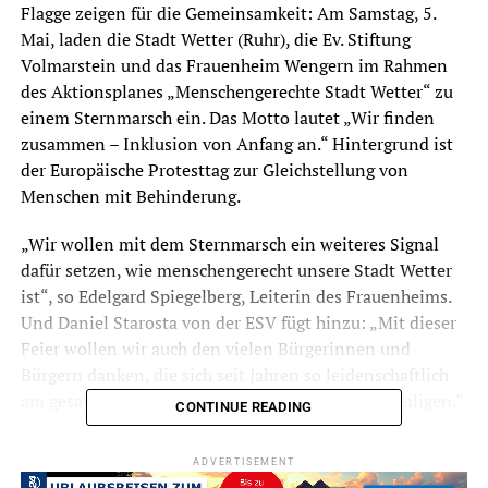
Flagge zeigen für die Gemeinsamkeit: Am Samstag, 5.
Mai, laden die Stadt Wetter (Ruhr), die Ev. Stiftung
Volmarstein und das Frauenheim Wengern im Rahmen
des Aktionsplanes „Menschengerechte Stadt Wetter“ zu
einem Sternmarsch ein. Das Motto lautet „Wir finden
zusammen – Inklusion von Anfang an.“ Hintergrund ist
der Europäische Protesttag zur Gleichstellung von
Menschen mit Behinderung.
„Wir wollen mit dem Sternmarsch ein weiteres Signal
dafür setzen, wie menschengerecht unsere Stadt Wetter
ist“, so Edelgard Spiegelberg, Leiterin des Frauenheims.
Und Daniel Starosta von der ESV fügt hinzu: „Mit dieser
Feier wollen wir auch den vielen Bürgerinnen und
Bürgern danken, die sich seit Jahren so leidenschaftlich
am gesamten Aktionsplan-Prozess in Wetter beteiligen.“
CONTINUE READING
Um 14 Uhr starten Gruppen vom Verwaltungsgebäude
ADVERTISEMENT
Bornstraße, der Außenstelle des Frauenheims an der