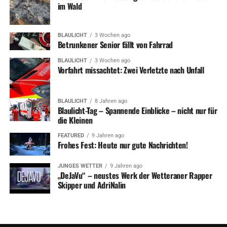
und möglichst viele Bürgerinnen und Bürger, die daran
im Wald
teilnehmen wollen. Foto: Stadt Wetter (Ruhr).
BLAULICHT
3 Wochen ago
Betrunkener Senior fällt von Fahrrad
BLAULICHT
3 Wochen ago
Vorfahrt missachtet: Zwei Verletzte nach Unfall
ADVERTISEMENT
RELATED TOPICS:
INKLUSION
NEWS
SOZIALES
TERMINE
BLAULICHT
8 Jahren ago
UP NEXT
Blaulicht-Tag – Spannende Einblicke – nicht nur für
Wetter-Motive verschönern Stromkästen
die Kleinen
DON'T MISS
FEATURED
9 Jahren ago
Bauspielplatz: Kids gehen auf Weltreise
Frohes Fest: Heute nur gute Nachrichten!
JUNGES WETTER
9 Jahren ago
„DeJaVu“ – neustes Werk der Wetteraner Rapper
Skipper und AdriNalin