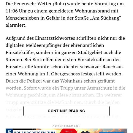
Die Feuerwehr Wetter (Ruhr) wurde heute Vormittag um
11:06 Uhr zu einem gemeldeten Wohnungsbrand mit
Menschenleben in Gefahr in der Straße „Am Südhang“
alarmiert.
Aufgrund des Einsatzstichwortes schrillten nicht nur die
digitalen Meldeempfänger der ehrenamtlichen
Einsatzkräfte, sondern im ganzen Stadtgebiet auch die
Sirenen. Bei Eintreffen der ersten Einsatzkräfte an der
Einsatzstelle konnte schon dichter schwarzer Rauch aus
einer Wohnung im 1. Obergeschoss festgestellt werden.
Durch die Polizei war das Wohnhaus schon geräumt
worden. Sofort wurde ein Trupp unter Atemschutz in die
Wohnung geschickt, um diese abzusuchen. Ein weiterer
Trupp unterstützte die Maßnahmen. Durch die beiden
vorgehenden Trupps konnte allerdings schnell
CONTINUE READING
Entwarnung gegeben werden, die Person war nicht zu
Hause, sondern war durch die Polizei auf der
ADVERTISEMENT
Arbeitsstelle erreicht worden.