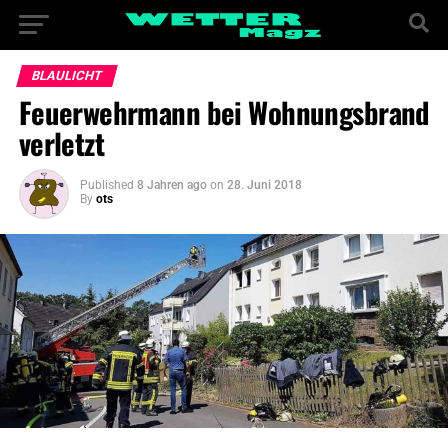
BLAULICHT
Feuerwehrmann bei Wohnungsbrand
verletzt
Published
8 Jahren ago
on
28. Juni 2018
By
ots