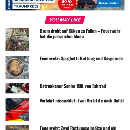
YOU MAY LIKE
Baum droht auf Küken zu Fallen – Feuerwehr
hat die passenden Ideen
Feuerwehr: Spaghetti-Rettung und Gasgeruch
Vorsorglich wurde die Drehleiter vor dem Gebäude in
Anleiterbereitschaft versetzt. Das Feuer im Wohnzimmer
konnte schnell gelöscht werden. Die angrenzenden
Betrunkener Senior fällt von Fahrrad
Wohnungen wurden durch die Einsatzkräfte ebenfalls
kontrolliert und konnten anschließend an die Mieter
Vorfahrt missachtet: Zwei Verletzte nach Unfall
wieder übergeben werden. Durch eine Vielzahl
Einsatzkräften unter Atemschutz, sowie Filter, wurde
anschließend das Brandgut aus der Wohnung ins Freie
befördert und draußen abgelöscht. Ein Feuerwehrmann
Feuerwehr: Zwei Rettungseinsätze und ein