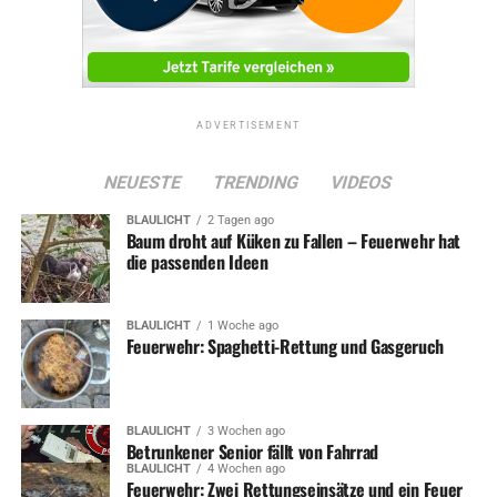
RELATED TOPICS:
BLAULICHT
FEUERWEHR
NEWS
ADVERTISEMENT
UP NEXT
Feuerwehr: Zwei weitere Einsätze am Donnerstag
NEUESTE
TRENDING
VIDEOS
DON'T MISS
BLAULICHT
2 Tagen ago
Stadtteilfest in Grundschöttel mit viel Musik und bunten
Baum droht auf Küken zu Fallen – Feuerwehr hat
Aktionen
die passenden Ideen
BLAULICHT
1 Woche ago
Feuerwehr: Spaghetti-Rettung und Gasgeruch
BLAULICHT
3 Wochen ago
Betrunkener Senior fällt von Fahrrad
BLAULICHT
4 Wochen ago
Feuerwehr: Zwei Rettungseinsätze und ein Feuer