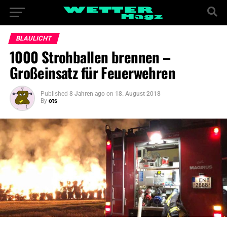
BLAULICHT
1000 Strohballen brennen –
Großeinsatz für Feuerwehren
Published
8 Jahren ago
on
18. August 2018
By
ots