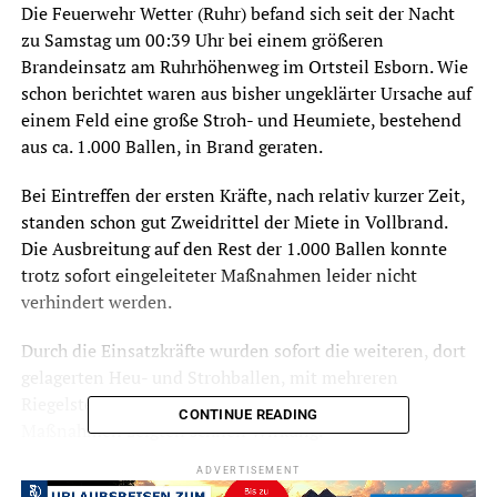
Die Feuerwehr Wetter (Ruhr) befand sich seit der Nacht
zu Samstag um 00:39 Uhr bei einem größeren
Brandeinsatz am Ruhrhöhenweg im Ortsteil Esborn. Wie
schon berichtet waren aus bisher ungeklärter Ursache auf
einem Feld eine große Stroh- und Heumiete, bestehend
aus ca. 1.000 Ballen, in Brand geraten.
Bei Eintreffen der ersten Kräfte, nach relativ kurzer Zeit,
standen schon gut Zweidrittel der Miete in Vollbrand.
Die Ausbreitung auf den Rest der 1.000 Ballen konnte
trotz sofort eingeleiteter Maßnahmen leider nicht
verhindert werden.
Durch die Einsatzkräfte wurden sofort die weiteren, dort
gelagerten Heu- und Strohballen, mit mehreren
Riegelstellungen, vor dem Feuer geschützt. Diese
CONTINUE READING
Maßnahmen zeigten schnell Wirkung.
ADVERTISEMENT
Durch den Einsatzleiter wurde in Abstimmung mit dem