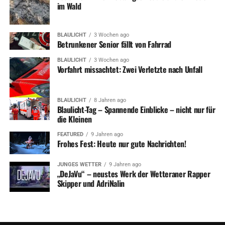
Ein großer Dank geht an die Nachbarschaft. Diese stellten
im Wald
teilweise ihre Toiletten zur Verfügung oder versorgten
die Einsatzkräfte mit gekühlten Getränken.
BLAULICHT
3 Wochen ago
Betrunkener Senior fällt von Fahrrad
Ein weiterer Dank geht an das Technische Hilfswerk
BLAULICHT
3 Wochen ago
Ortsverbände Wetter und Schwelm, die Johanniter
Vorfahrt missachtet: Zwei Verletzte nach Unfall
Herdecke, das DRK mit den Ortsverbänden Wetter,
Sprockhövel, Ennepetal, Schwelm und Herdecke und die
benachbarten Feuerwehren aus Gevelsberg, Witten,
BLAULICHT
8 Jahren ago
Blaulicht-Tag – Spannende Einblicke – nicht nur für
Schwelm, Herdecke und der Kreisfeuerwehrzentrale für
die Kleinen
die tatkräftige Unterstützung.
FEATURED
9 Jahren ago
Frohes Fest: Heute nur gute Nachrichten!
Bürgermeister Frank Hasenberg war ebenfalls vor Ort
und dankte den Einsatzkräften für die geleistete Arbeit
JUNGES WETTER
9 Jahren ago
in der Nacht und der kompletten Woche. Es handelte sich
„DeJaVu“ – neustes Werk der Wetteraner Rapper
um den mittlerweile zehnten Einsatz in dieser Woche.
Skipper und AdriNalin
ADVERTISEMENT