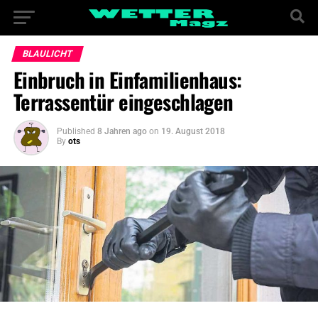
BLAULICHT
Einbruch in Einfamilienhaus:
Terrassentür eingeschlagen
Published
8 Jahren ago
on
19. August 2018
By
ots