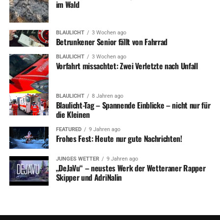
im Wald
BLAULICHT
3 Wochen ago
Betrunkener Senior fällt von Fahrrad
BLAULICHT
3 Wochen ago
Vorfahrt missachtet: Zwei Verletzte nach Unfall
BLAULICHT
8 Jahren ago
Blaulicht-Tag – Spannende Einblicke – nicht nur für
die Kleinen
FEATURED
9 Jahren ago
Frohes Fest: Heute nur gute Nachrichten!
JUNGES WETTER
9 Jahren ago
„DeJaVu“ – neustes Werk der Wetteraner Rapper
Skipper und AdriNalin