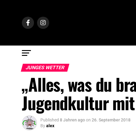
JUNGES WETTER
„Alles, was du br
Jugendkultur mit
Published
8 Jahren ago
on
26. September 2018
By
alex