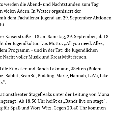
nts werden die Abend- und Nachtstunden zum Tag
in vielen Adern. In Wetter organisiert der
 mit dem Fachdienst Jugend am 29. September Aktionen
ht.
der Kaiserstraße 118 am Samstag, 29. September, ab 18
ht der Jugendkultur. Das Motto: „All you need. Alles,
llem Programm – und in der Tat: die Jugendlichen
 Nacht voller Musik und Kreativität freuen.
nd die Künstler und Bands Lakmann, 2Seiten (Bülent
az, Rabbit, SeanBü, Pudding, Marie, Hannah, LaVa, Like
ts“.
ationstheater Stagefreaks unter der Leitung von Mona
ngesagt! Ab 18.30 Uhr heißt es „Bands live on stage“,
ung für Spaß und Wort-Witz. Gegen 20.40 Uhr kommen