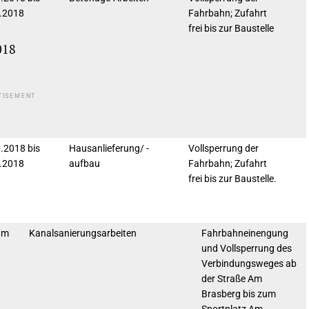
.2018
Fahrbahn; Zufahrt
frei bis zur Baustelle
018
TISEMENT
.2018 bis
Hausanlieferung/ -
Vollsperrung der
.2018
aufbau
Fahrbahn; Zufahrt
frei bis zur Baustelle.
um
Kanalsanierungsarbeiten
Fahrbahneinengung
und Vollsperrung des
Verbindungsweges ab
der Straße Am
Brasberg bis zum