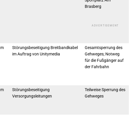
Sportplatz Am
Brasberg
ADVERTISEMENT
um
Störungsbeseitigung Breitbandkabel
Gesamtsperrung des
im Auftrag von Unitymedia
Gehweges; Notweg
für die Fußgänger auf
der Fahrbahn
um
Störungsbeseitigung
Teilweise Sperrung des
Versorgungsleitungen
Gehweges