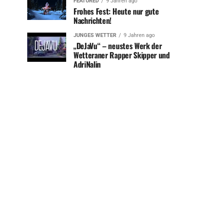
FEATURED
9 Jahren ago
Frohes Fest: Heute nur gute
Nachrichten!
JUNGES WETTER
9 Jahren ago
„DeJaVu“ – neustes Werk der
Wetteraner Rapper Skipper und
AdriNalin