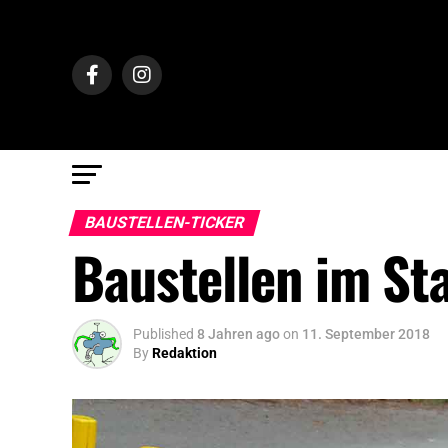
BAUSTELLEN-TICKER
Baustellen im St
Published
8 Jahren ago
on
11. September 2018
By
Redaktion