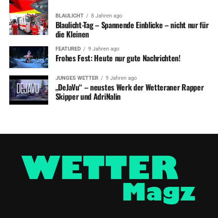
BLAULICHT
8 Jahren ago
Blaulicht-Tag – Spannende Einblicke – nicht nur für
die Kleinen
FEATURED
9 Jahren ago
Frohes Fest: Heute nur gute Nachrichten!
JUNGES WETTER
9 Jahren ago
„DeJaVu“ – neustes Werk der Wetteraner Rapper
Skipper und AdriNalin