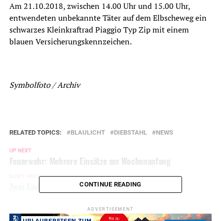
Am 21.10.2018, zwischen 14.00 Uhr und 15.00 Uhr,
entwendeten unbekannte Täter auf dem Elbscheweg ein
schwarzes Kleinkraftrad Piaggio Typ Zip mit einem
blauen Versicherungskennzeichen.
Symbolfoto / Archiv
RELATED TOPICS:
BLAULICHT
DIEBSTAHL
NEWS
UP NEXT
Feuerwehr: Mehrere Einsätze am Wochenanfang
DON'T MISS
Zwei Einbrüche in einer Nacht
CONTINUE READING
ADVERTISEMENT