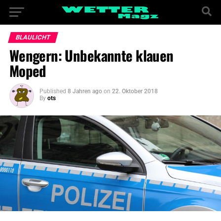
BLAULICHT
Wengern: Unbekannte klauen
Moped
Published
8 Jahren ago
on
22. Oktober 2018
By
ots