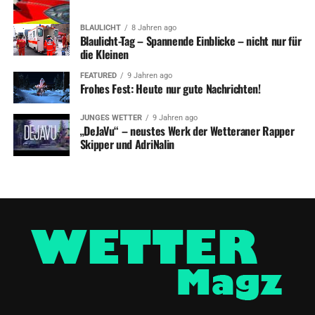
BLAULICHT
8 Jahren ago
Blaulicht-Tag – Spannende Einblicke – nicht nur für
die Kleinen
FEATURED
9 Jahren ago
Frohes Fest: Heute nur gute Nachrichten!
JUNGES WETTER
9 Jahren ago
„DeJaVu“ – neustes Werk der Wetteraner Rapper
Skipper und AdriNalin