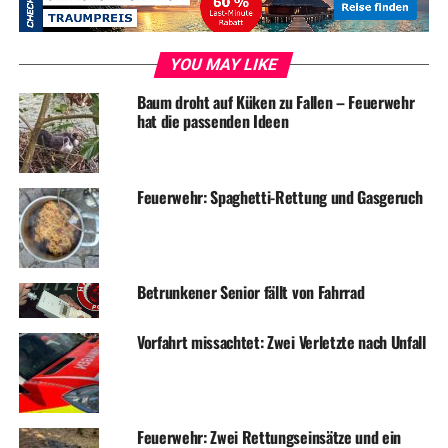
UP NEXT
Nachbar überrascht Wohnungseinbrecher
DON'T MISS
YOU MAY LIKE
Guten Rutsch und alles Gute für 2019!
Baum droht auf Küken zu Fallen – Feuerwehr
hat die passenden Ideen
Feuerwehr: Spaghetti-Rettung und Gasgeruch
Betrunkener Senior fällt von Fahrrad
Vorfahrt missachtet: Zwei Verletzte nach Unfall
Feuerwehr: Zwei Rettungseinsätze und ein