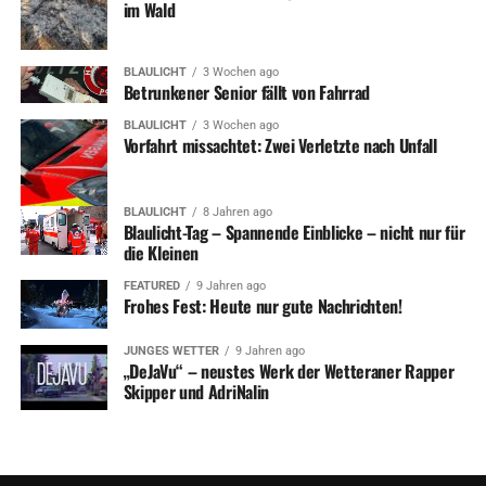
im Wald
BLAULICHT
3 Wochen ago
Betrunkener Senior fällt von Fahrrad
BLAULICHT
3 Wochen ago
Vorfahrt missachtet: Zwei Verletzte nach Unfall
BLAULICHT
8 Jahren ago
Blaulicht-Tag – Spannende Einblicke – nicht nur für
die Kleinen
FEATURED
9 Jahren ago
Frohes Fest: Heute nur gute Nachrichten!
JUNGES WETTER
9 Jahren ago
„DeJaVu“ – neustes Werk der Wetteraner Rapper
Skipper und AdriNalin