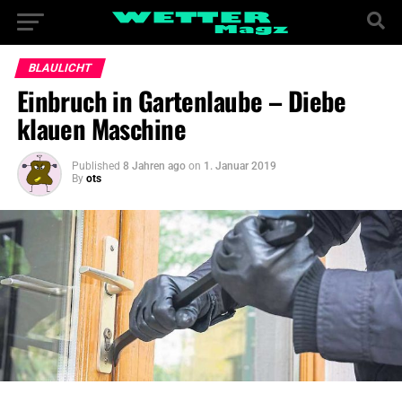
BLAULICHT
Einbruch in Gartenlaube – Diebe
klauen Maschine
Published
8 Jahren ago
on
1. Januar 2019
By
ots