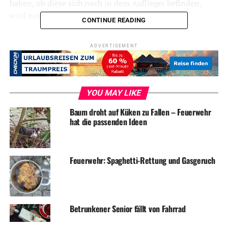
haben, ob diese sich noch in dem Auflieger befinden,
wird noch abgeklärt.
CONTINUE READING
ADVERTISEMENT
Symbolfoto / Archiv
YOU MAY LIKE
ADVERTISEMENT
Baum droht auf Küken zu Fallen – Feuerwehr
hat die passenden Ideen
RELATED TOPICS:
BLAULICHT
DIEBSTAHL
NEWS
UP NEXT
Feuerwehr: Mehrere Einsätze am Dienstag und Mittwoch
Feuerwehr: Spaghetti-Rettung und Gasgeruch
DON'T MISS
Sturm: Feuerwehr seit Sonntag ständig im Einsatz
Betrunkener Senior fällt von Fahrrad