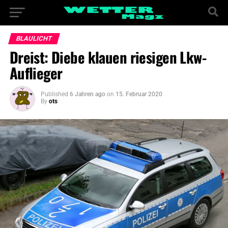
BLAULICHT
Dreist: Diebe klauen riesigen Lkw-
Auflieger
Published
6 Jahren ago
on
15. Februar 2020
By
ots