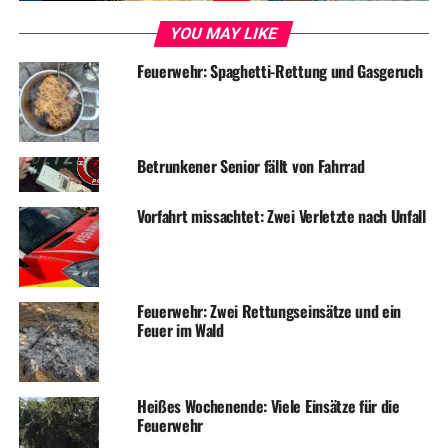
DON'T MISS
Feuerwehr hat mit Ölspuren und Fehlalarm zu tun
YOU MAY LIKE
Feuerwehr: Spaghetti-Rettung und Gasgeruch
Betrunkener Senior fällt von Fahrrad
Vorfahrt missachtet: Zwei Verletzte nach Unfall
Feuerwehr: Zwei Rettungseinsätze und ein
Feuer im Wald
Heißes Wochenende: Viele Einsätze für die
Feuerwehr