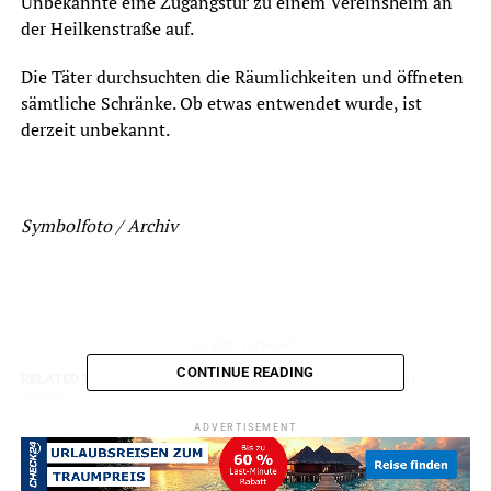
Unbekannte eine Zugangstür zu einem Vereinsheim an
der Heilkenstraße auf.
Die Täter durchsuchten die Räumlichkeiten und öffneten
sämtliche Schränke. Ob etwas entwendet wurde, ist
derzeit unbekannt.
Symbolfoto / Archiv
ADVERTISEMENT
CONTINUE READING
RELATED TOPICS:
BLAULICHT
DIEBSTAHL
EINBRUCH
NEWS
ADVERTISEMENT
UP NEXT
Feuerwehr hat am Sonntag mit 11 Einsätzen zu tun