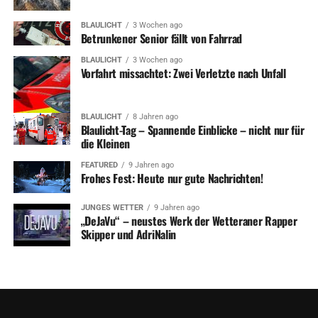
BLAULICHT
3 Wochen ago
Betrunkener Senior fällt von Fahrrad
BLAULICHT
3 Wochen ago
Vorfahrt missachtet: Zwei Verletzte nach Unfall
BLAULICHT
8 Jahren ago
Blaulicht-Tag – Spannende Einblicke – nicht nur für
die Kleinen
FEATURED
9 Jahren ago
Frohes Fest: Heute nur gute Nachrichten!
JUNGES WETTER
9 Jahren ago
„DeJaVu“ – neustes Werk der Wetteraner Rapper
Skipper und AdriNalin