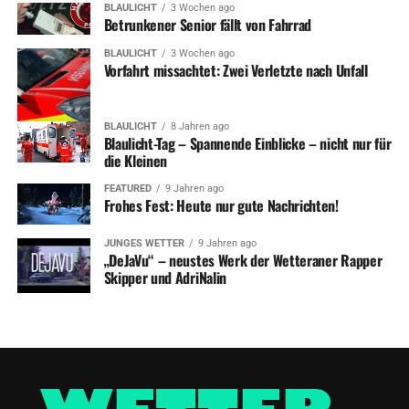
BLAULICHT
3 Wochen ago
Betrunkener Senior fällt von Fahrrad
BLAULICHT
3 Wochen ago
Vorfahrt missachtet: Zwei Verletzte nach Unfall
BLAULICHT
8 Jahren ago
Blaulicht-Tag – Spannende Einblicke – nicht nur für
die Kleinen
FEATURED
9 Jahren ago
Frohes Fest: Heute nur gute Nachrichten!
JUNGES WETTER
9 Jahren ago
„DeJaVu“ – neustes Werk der Wetteraner Rapper
Skipper und AdriNalin