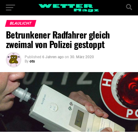
BLAULICHT
Betrunkener Radfahrer gleich
zweimal von Polizei gestoppt
Published
6 Jahren ago
on
30. März 2020
By
ots