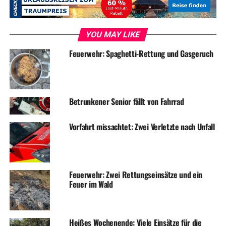
RELATED TOPICS:
BLAULICHT
DIEBSTAHL
EINBRUCH
NEWS
YOU MAY LIKE
UP NEXT
Erneut Sachbeschädigungen an Baustelle in der
Feuerwehr: Spaghetti-Rettung und Gasgeruch
Kaiserstraße
DON'T MISS
Einbrecher scheitern an Supermarkttür
Betrunkener Senior fällt von Fahrrad
Vorfahrt missachtet: Zwei Verletzte nach Unfall
Feuerwehr: Zwei Rettungseinsätze und ein
Feuer im Wald
Heißes Wochenende: Viele Einsätze für die