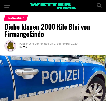
BLAULICHT
Diebe klauen 2000 Kilo Blei von
Firmangelände
Published
6 Jahren ago
on
2. September 2020
By
ots