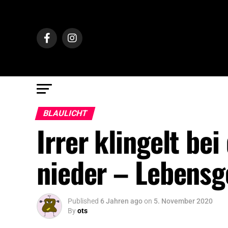
BLAULICHT
Irrer klingelt be
nieder – Lebensg
Published
6 Jahren ago
on
5. November 2020
By
ots