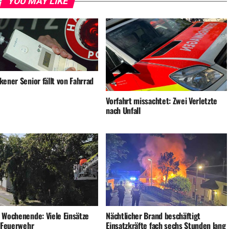
YOU MAY LIKE
ener Senior fällt von Fahrrad
Vorfahrt missachtet: Zwei Verletzte
nach Unfall
 Wochenende: Viele Einsätze
Nächtlicher Brand beschäftigt
e Feuerwehr
Einsatzkräfte fach sechs Stunden lang