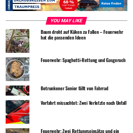
RELATED TOPICS:
CORONA
GESUNDHEIT
NEWS
YOU MAY LIKE
UP NEXT
Corona: Impfungen mit AstraZeneca ausgesetzt
Baum droht auf Küken zu Fallen – Feuerwehr
hat die passenden Ideen
DON'T MISS
Kind bei Unfall verletzt
Feuerwehr: Spaghetti-Rettung und Gasgeruch
Betrunkener Senior fällt von Fahrrad
Vorfahrt missachtet: Zwei Verletzte nach Unfall
Feuerwehr: Zwei Rettungseinsätze und ein