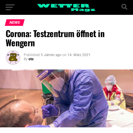
NEWS
Corona: Testzentrum öffnet in
Wengern
Published
5 Jahren ago
on
14. März 2021
By
ots