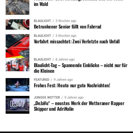
im Wald
BLAULICHT
3 Wochen ago
Betrunkener Senior fällt von Fahrrad
BLAULICHT
3 Wochen ago
Vorfahrt missachtet: Zwei Verletzte nach Unfall
BLAULICHT
8 Jahren ago
Blaulicht-Tag – Spannende Einblicke – nicht nur für
die Kleinen
FEATURED
9 Jahren ago
Frohes Fest: Heute nur gute Nachrichten!
JUNGES WETTER
9 Jahren ago
„DeJaVu“ – neustes Werk der Wetteraner Rapper
Skipper und AdriNalin