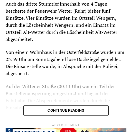
Auch das dritte Sturmtief innerhalb von 4 Tagen
bescherte der Feuerwehr Wetter (Ruhr) bisher fünf
Einsätze. Vier Einsätze wurden im Ortsteil Wengern,
durch die Löscheinheit Wengern, und ein Einsatz im
Ortsteil Alt-Wetter durch die Löscheinheit Alt-Wetter
abgearbeitet.
Von einem Wohnhaus in der Osterfeldstraße wurden um
23:39 Uhr am Sonntagabend lose Dachziegel gemeldet.
Die Einsatzstelle wurde, in Absprache mit der Polizei,
abgesperrt.
Auf der Wittener Straße (00:11 Uhr) war ein Teil der
Baustellenabsperrung umgestürzt und lag auf der
Fahrbahn. Die Absperrelemente wurden durch die
Einsatzkräfte wiederaufgerichtet.
CONTINUE READING
Auf der Esborner Straße (04:24 Uhr) und dem Radweg an
ADVERTISEMENT
der Wittener Straße (05:45 Uhr) mussten durch die