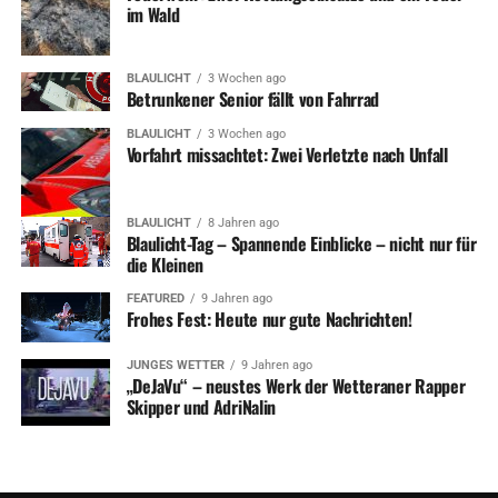
im Wald
BLAULICHT
3 Wochen ago
Betrunkener Senior fällt von Fahrrad
BLAULICHT
3 Wochen ago
Vorfahrt missachtet: Zwei Verletzte nach Unfall
BLAULICHT
8 Jahren ago
Blaulicht-Tag – Spannende Einblicke – nicht nur für
die Kleinen
FEATURED
9 Jahren ago
Frohes Fest: Heute nur gute Nachrichten!
JUNGES WETTER
9 Jahren ago
„DeJaVu“ – neustes Werk der Wetteraner Rapper
Skipper und AdriNalin