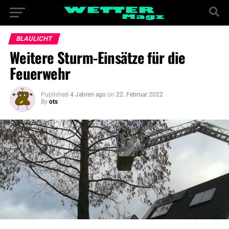
BLAULICHT
Weitere Sturm-Einsätze für die
Feuerwehr
Published
4 Jahren ago
on
22. Februar 2022
By
ots