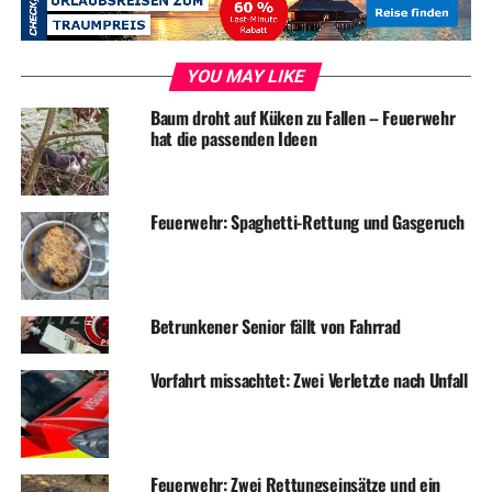
ehrenamtlichen Einsatzkräfte jeweils Bäume, bzw. Äste
mittels Muskelkraft oder Bügelsäge entfernt werden. Die
Einsätze konnten immer nach einer guten halben Stunde
YOU MAY LIKE
beendet werden.
Baum droht auf Küken zu Fallen – Feuerwehr
hat die passenden Ideen
Am Montagmorgen um 08:48 Uhr wurde die
Löscheinheit Alt-Wetter in den Martin-Edelhoff-Weg
alarmiert. Hier hatte sich aufgrund des Sturmes in einer
Höhe von 10 m ein Ast gelöst, welcher nun drohte auf
Feuerwehr: Spaghetti-Rettung und Gasgeruch
den Gehweg zu stürzen. Über die Drehleiter wurde der
Gefahrenast beseitigt. Der Einsatz konnte nach 35
Minuten beendet werden.
Betrunkener Senior fällt von Fahrrad
ADVERTISEMENT
Vorfahrt missachtet: Zwei Verletzte nach Unfall
Die Löscheinheit Alt-Wetter wurde am Sonntag um 19:54
Uhr zu einer Person hinter verschlossener Wohnungstür
in der Harkortstraße alarmiert. Durch die ehrenamtlichen
Einsatzkräfte musste die Tür gewaltsam geöffnet werden.
Feuerwehr: Zwei Rettungseinsätze und ein